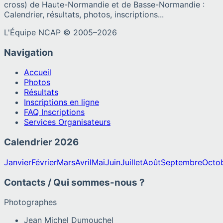
cross) de Haute-Normandie et de Basse-Normandie :
Calendrier, résultats, photos, inscriptions...
L'Équipe NCAP © 2005–
2026
Navigation
Accueil
Photos
Résultats
Inscriptions en ligne
FAQ Inscriptions
Services Organisateurs
Calendrier
2026
Janvier
Février
Mars
Avril
Mai
Juin
Juillet
Août
Septembre
Octo
Contacts / Qui sommes-nous ?
Photographes
Jean Michel Dumouchel