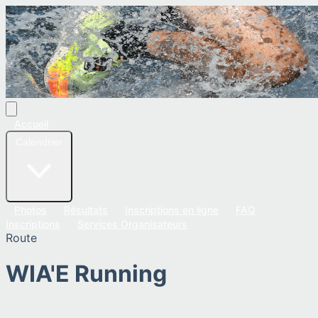
Accueil
Calendrier
Photos
Résultats
Inscriptions en ligne
FAQ
Inscriptions
Services Organisateurs
Route
WIA'E Running