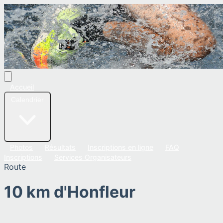
Accueil
Calendrier
Photos
Résultats
Inscriptions en ligne
FAQ
Inscriptions
Services Organisateurs
Route
10 km d'Honfleur