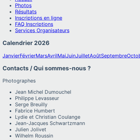
Photos
Résultats
Inscriptions en ligne
FAQ Inscriptions
Services Organisateurs
Calendrier
2026
Janvier
Février
Mars
Avril
Mai
Juin
Juillet
Août
Septembre
Octo
Contacts / Qui sommes-nous ?
Photographes
Jean Michel Dumouchel
Philippe Levasseur
Serge Breuilly
Fabrice Humbert
Lydie et Christian Coulange
Jean-Jacques Schwartzmann
Julien Jolivet
Wilhelm Roussin