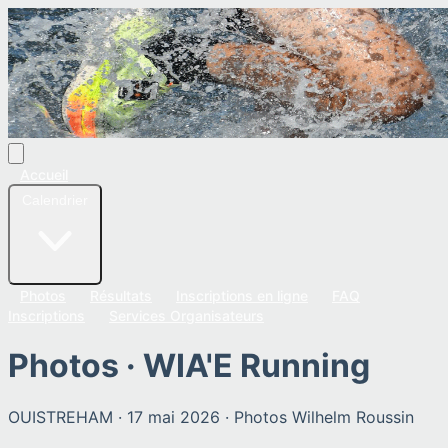
Accueil
Calendrier
Photos
Résultats
Inscriptions en ligne
FAQ
Inscriptions
Services Organisateurs
Photos ·
WIA'E Running
OUISTREHAM
·
17 mai 2026
· Photos
Wilhelm Roussin