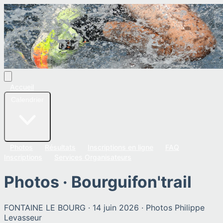
Accueil
Calendrier
Photos
Résultats
Inscriptions en ligne
FAQ
Inscriptions
Services Organisateurs
Photos ·
Bourguifon'trail
FONTAINE LE BOURG
·
14 juin 2026
· Photos
Philippe
Levasseur