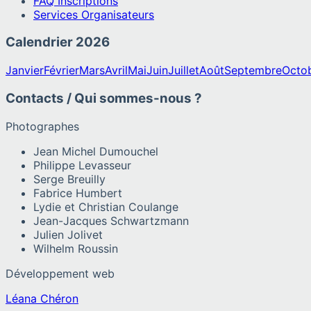
FAQ Inscriptions
Services Organisateurs
Calendrier
2026
Janvier
Février
Mars
Avril
Mai
Juin
Juillet
Août
Septembre
Octo
Contacts / Qui sommes-nous ?
Photographes
Jean Michel Dumouchel
Philippe Levasseur
Serge Breuilly
Fabrice Humbert
Lydie et Christian Coulange
Jean-Jacques Schwartzmann
Julien Jolivet
Wilhelm Roussin
Développement web
Léana Chéron