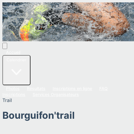
Accueil
Calendrier
Photos
Résultats
Inscriptions en ligne
FAQ
Inscriptions
Services Organisateurs
Trail
Bourguifon'trail