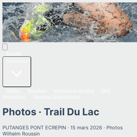
Accueil
Calendrier
Photos
Résultats
Inscriptions en ligne
FAQ
Inscriptions
Services Organisateurs
Photos ·
Trail Du Lac
PUTANGES PONT ECREPIN
·
15 mars 2026
· Photos
Wilhelm Roussin