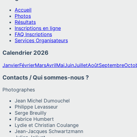
Accueil
Photos
Résultats
Inscriptions en ligne
FAQ Inscriptions
Services Organisateurs
Calendrier
2026
Janvier
Février
Mars
Avril
Mai
Juin
Juillet
Août
Septembre
Octo
Contacts / Qui sommes-nous ?
Photographes
Jean Michel Dumouchel
Philippe Levasseur
Serge Breuilly
Fabrice Humbert
Lydie et Christian Coulange
Jean-Jacques Schwartzmann