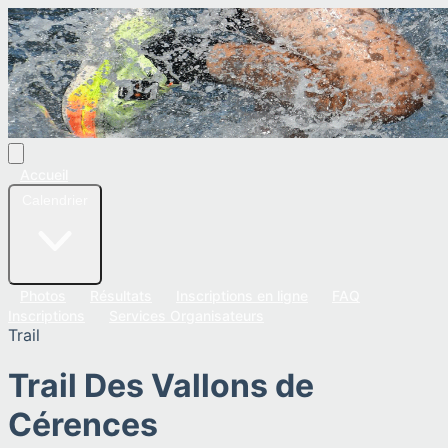
Accueil
Calendrier
Photos
Résultats
Inscriptions en ligne
FAQ
Inscriptions
Services Organisateurs
Trail
Trail Des Vallons de
Cérences