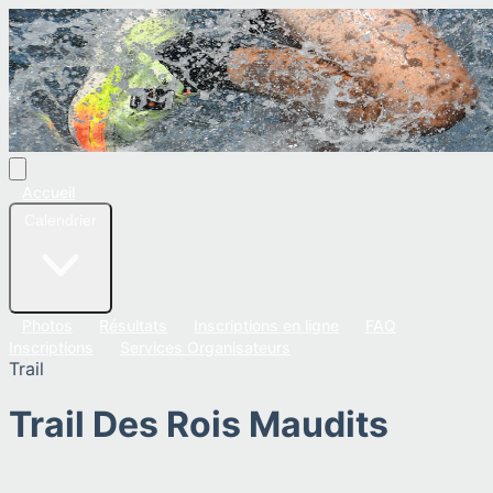
Accueil
Calendrier
Photos
Résultats
Inscriptions en ligne
FAQ
Inscriptions
Services Organisateurs
Trail
Trail Des Rois Maudits