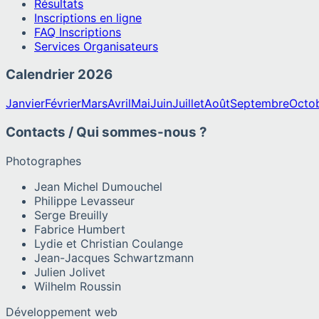
Résultats
Inscriptions en ligne
FAQ Inscriptions
Services Organisateurs
Calendrier
2026
Janvier
Février
Mars
Avril
Mai
Juin
Juillet
Août
Septembre
Octo
Contacts / Qui sommes-nous ?
Photographes
Jean Michel Dumouchel
Philippe Levasseur
Serge Breuilly
Fabrice Humbert
Lydie et Christian Coulange
Jean-Jacques Schwartzmann
Julien Jolivet
Wilhelm Roussin
Développement web