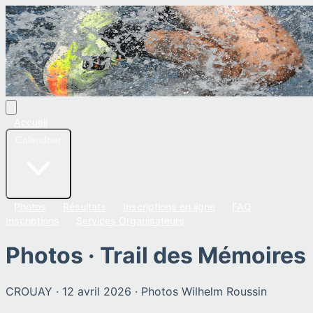
Accueil
Calendrier
Photos
Résultats
Inscriptions en ligne
FAQ
Inscriptions
Services Organisateurs
Photos ·
Trail des Mémoires
CROUAY
·
12 avril 2026
· Photos
Wilhelm Roussin