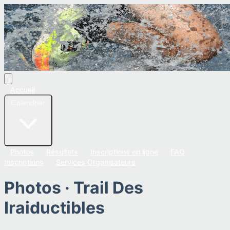
Accueil
Calendrier
Photos
Résultats
Inscriptions en ligne
FAQ
Inscriptions
Services Organisateurs
Photos ·
Trail Des
Iraiductibles