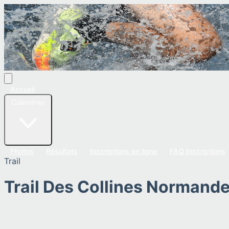
Accueil
Calendrier
Photos
Résultats
Inscriptions en ligne
FAQ Inscriptions
Trail
Trail Des Collines Normand