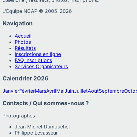
Calendrier, résultats, photos, inscriptions...
L'Équipe NCAP © 2005–
2026
Navigation
Accueil
Photos
Résultats
Inscriptions en ligne
FAQ Inscriptions
Services Organisateurs
Calendrier
2026
Janvier
Février
Mars
Avril
Mai
Juin
Juillet
Août
Septembre
Octo
Contacts / Qui sommes-nous ?
Photographes
Jean Michel Dumouchel
Philippe Levasseur