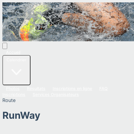
Accueil
Calendrier
Photos
Résultats
Inscriptions en ligne
FAQ
Inscriptions
Services Organisateurs
Route
RunWay