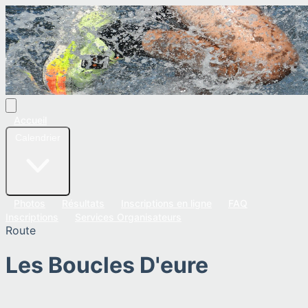
Accueil
Calendrier
Photos
Résultats
Inscriptions en ligne
FAQ
Inscriptions
Services Organisateurs
Route
Les Boucles D'eure