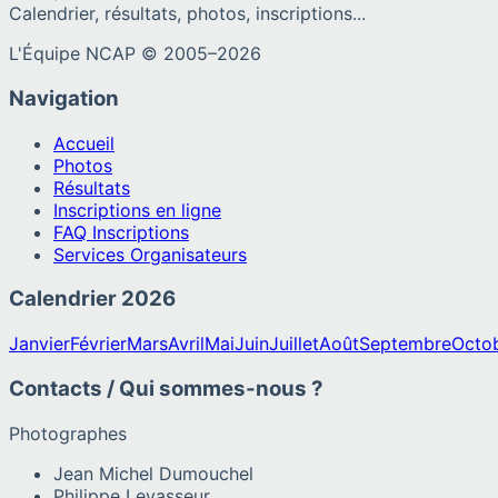
Calendrier, résultats, photos, inscriptions...
L'Équipe NCAP © 2005–
2026
Navigation
Accueil
Photos
Résultats
Inscriptions en ligne
FAQ Inscriptions
Services Organisateurs
Calendrier
2026
Janvier
Février
Mars
Avril
Mai
Juin
Juillet
Août
Septembre
Octo
Contacts / Qui sommes-nous ?
Photographes
Jean Michel Dumouchel
Philippe Levasseur