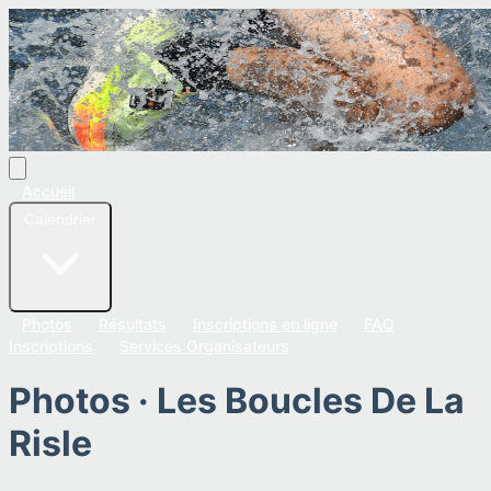
Accueil
Calendrier
Photos
Résultats
Inscriptions en ligne
FAQ
Inscriptions
Services Organisateurs
Photos ·
Les Boucles De La
Risle