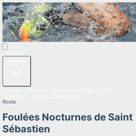
Accueil
Calendrier
Photos
Résultats
Inscriptions en ligne
FAQ
Inscriptions
Services Organisateurs
Route
Foulées Nocturnes de Saint
Sébastien