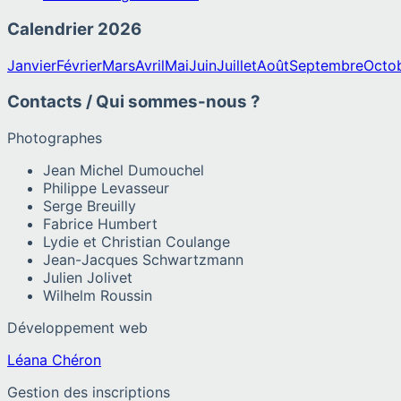
Calendrier
2026
Janvier
Février
Mars
Avril
Mai
Juin
Juillet
Août
Septembre
Octo
Contacts / Qui sommes-nous ?
Photographes
Jean Michel Dumouchel
Philippe Levasseur
Serge Breuilly
Fabrice Humbert
Lydie et Christian Coulange
Jean-Jacques Schwartzmann
Julien Jolivet
Wilhelm Roussin
Développement web
Léana Chéron
Gestion des inscriptions