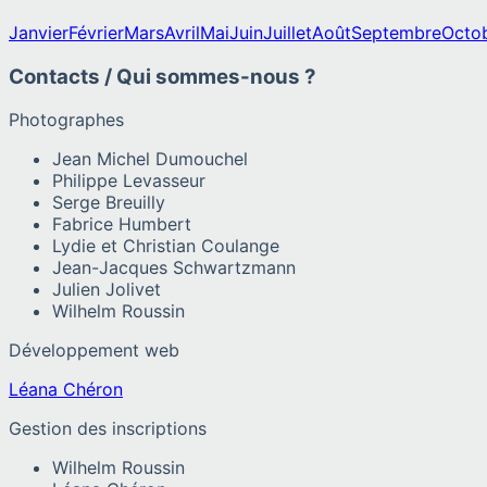
Janvier
Février
Mars
Avril
Mai
Juin
Juillet
Août
Septembre
Octo
Contacts / Qui sommes-nous ?
Photographes
Jean Michel Dumouchel
Philippe Levasseur
Serge Breuilly
Fabrice Humbert
Lydie et Christian Coulange
Jean-Jacques Schwartzmann
Julien Jolivet
Wilhelm Roussin
Développement web
Léana Chéron
Gestion des inscriptions
Wilhelm Roussin