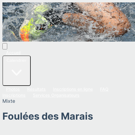
Accueil
Calendrier
Photos
Résultats
Inscriptions en ligne
FAQ
Inscriptions
Services Organisateurs
Mixte
Foulées des Marais