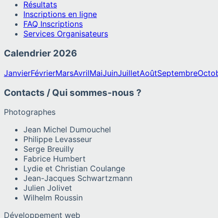
Résultats
Inscriptions en ligne
FAQ Inscriptions
Services Organisateurs
Calendrier
2026
Janvier
Février
Mars
Avril
Mai
Juin
Juillet
Août
Septembre
Octo
Contacts / Qui sommes-nous ?
Photographes
Jean Michel Dumouchel
Philippe Levasseur
Serge Breuilly
Fabrice Humbert
Lydie et Christian Coulange
Jean-Jacques Schwartzmann
Julien Jolivet
Wilhelm Roussin
Développement web