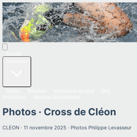
Accueil
Calendrier
Photos
Résultats
Inscriptions en ligne
FAQ
Inscriptions
Services Organisateurs
Photos ·
Cross de Cléon
CLEON
·
11 novembre 2025
· Photos
Philippe Levasseur