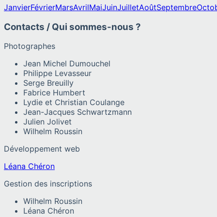
Janvier
Février
Mars
Avril
Mai
Juin
Juillet
Août
Septembre
Octo
Contacts / Qui sommes-nous ?
Photographes
Jean Michel Dumouchel
Philippe Levasseur
Serge Breuilly
Fabrice Humbert
Lydie et Christian Coulange
Jean-Jacques Schwartzmann
Julien Jolivet
Wilhelm Roussin
Développement web
Léana Chéron
Gestion des inscriptions
Wilhelm Roussin
Léana Chéron