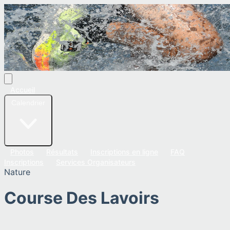
Accueil
Calendrier
Photos
Résultats
Inscriptions en ligne
FAQ
Inscriptions
Services Organisateurs
Nature
Course Des Lavoirs