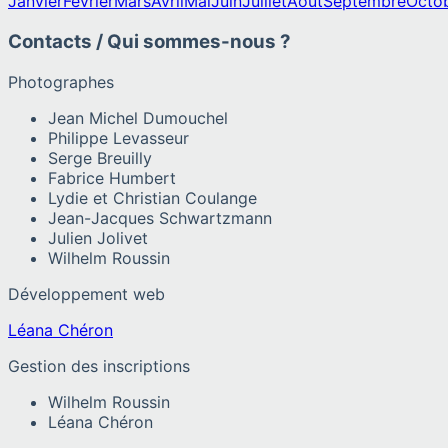
Janvier
Février
Mars
Avril
Mai
Juin
Juillet
Août
Septembre
Octo
Contacts / Qui sommes-nous ?
Photographes
Jean Michel Dumouchel
Philippe Levasseur
Serge Breuilly
Fabrice Humbert
Lydie et Christian Coulange
Jean-Jacques Schwartzmann
Julien Jolivet
Wilhelm Roussin
Développement web
Léana Chéron
Gestion des inscriptions
Wilhelm Roussin
Léana Chéron