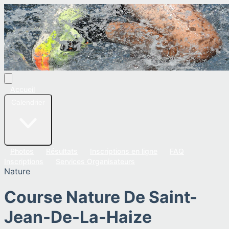
Accueil
Calendrier
Photos
Résultats
Inscriptions en ligne
FAQ
Inscriptions
Services Organisateurs
Nature
Course Nature De Saint-
Jean-De-La-Haize