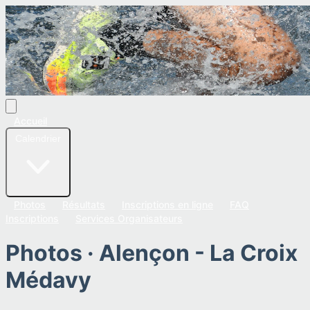
Accueil
Calendrier
Photos
Résultats
Inscriptions en ligne
FAQ
Inscriptions
Services Organisateurs
Photos ·
Alençon - La Croix
Médavy