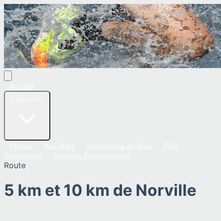
Accueil
Calendrier
Photos
Résultats
Inscriptions en ligne
FAQ
Inscriptions
Services Organisateurs
Route
5 km et 10 km de Norville