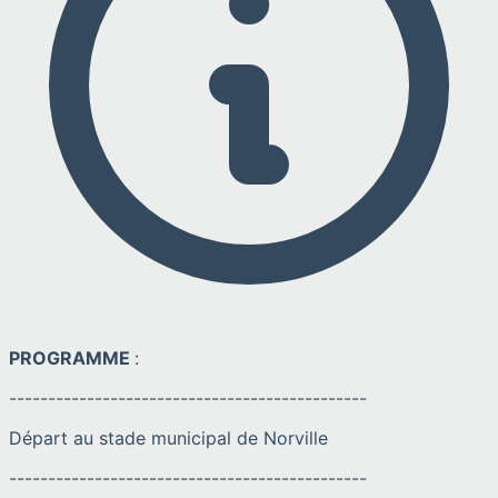
PROGRAMME
:
----------------------------------------------
Départ au stade municipal de Norville
----------------------------------------------