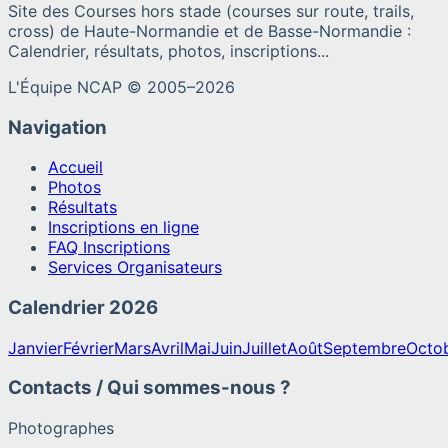
Site des Courses hors stade (courses sur route, trails,
cross) de Haute-Normandie et de Basse-Normandie :
Calendrier, résultats, photos, inscriptions...
L'Équipe NCAP © 2005–
2026
Navigation
Accueil
Photos
Résultats
Inscriptions en ligne
FAQ Inscriptions
Services Organisateurs
Calendrier
2026
Janvier
Février
Mars
Avril
Mai
Juin
Juillet
Août
Septembre
Octo
Contacts / Qui sommes-nous ?
Photographes