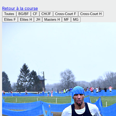
Retour à la course
Toutes
BG/BF
CF
CH/JF
Cross-Court F
Cross-Court H
Elites F
Elites H
JH
Masters H
MF
MG