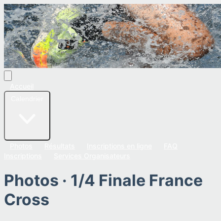
Accueil
Calendrier
Photos
Résultats
Inscriptions en ligne
FAQ
Inscriptions
Services Organisateurs
Photos ·
1/4 Finale France
Cross